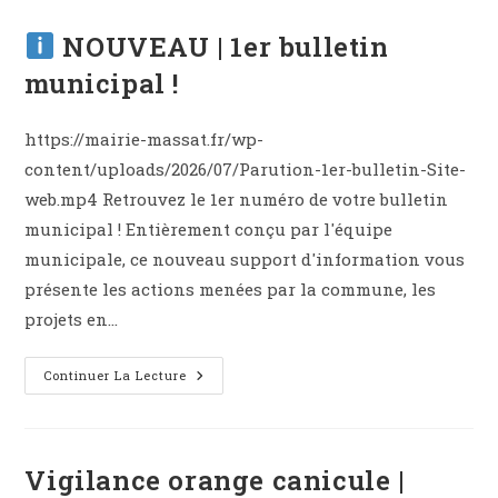
En
Place
Plan
NOUVEAU | 1er bulletin
De
Circulation
municipal !
Expérimental
https://mairie-massat.fr/wp-
content/uploads/2026/07/Parution-1er-bulletin-Site-
web.mp4 Retrouvez le 1er numéro de votre bulletin
municipal ! Entièrement conçu par l'équipe
municipale, ce nouveau support d'information vous
présente les actions menées par la commune, les
projets en…
Continuer La Lecture
NOUVEAU
|
1er
Bulletin
Municipal
!
Vigilance orange canicule |