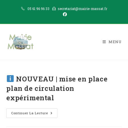
Skip
05 61 96 96 33
secretariat@mairie-massat.fr
to
content
MENU
NOUVEAU | mise en place
plan de circulation
expérimental
Continuer La Lecture
NOUVEAU
|
Mise