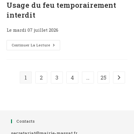
Usage du feu temporairement
interdit
Le mardi 07 juillet 2026
Vigilance
Continuer La Lecture
Orange
Canicule
|
Usage
Du
Feu
Temporairement
1
2
3
4
…
25
Aller à
Interdit
Contacts
secretariat@mairie-massat.fr