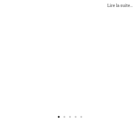
61 96 96 33
Lire la suite…