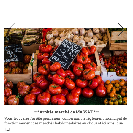
***Arrêtés marché de MASSAT ***
Vous trouverez l’arrêté permanent concernant le règlement municipal de
fonctionnement des marchés hebdomadaires en cliquant ici ainsi que
l’arrêté portant sur le transfert du marché de plein vent ici. Le mardi 19
[...]
décembre 2023 Place de la mairie, 09320 Massat ContactsTéléphone : 05