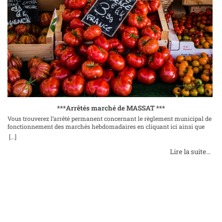
***Arrêtés marché de MASSAT ***
Vous trouverez l’arrêté permanent concernant le règlement municipal de
fonctionnement des marchés hebdomadaires en cliquant ici ainsi que
l’arrêté portant sur le transfert du marché de plein vent ici. Le mardi 19
[...]
décembre 2023 Place de la mairie, 09320 Massat ContactsTéléphone : 05
61 96 96 33
Lire la suite…