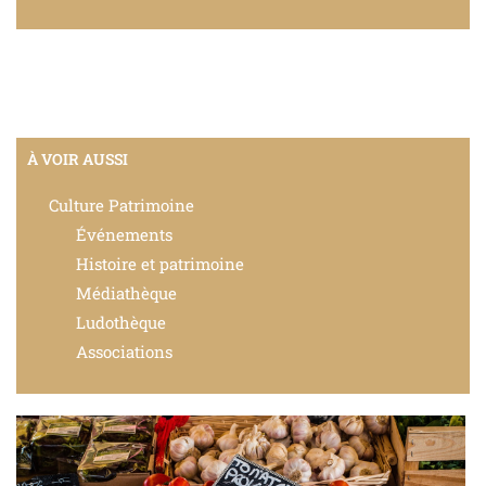
À VOIR AUSSI
Culture Patrimoine
Événements
Histoire et patrimoine
Médiathèque
Ludothèque
Associations