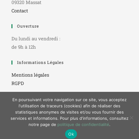
09320 Massat
Contact
Ouverture
Du lundi au vendredi :
de 9h à 12h
Informations Légales
Mentions légales
RGPD
En poursuivant votre navigation sur ce site, vous acceptez
l'utilisation de traceurs (cookies) afin de réaliser des
statistiques anonymes de visites et/ou vous fournir des
services et informations. Pour plus d'informations, consultez
notre page de
politique de confidentialité
.
© Copyright 2022 Mairie de Massat - Webdesign par
Pixi
Ok
Studio