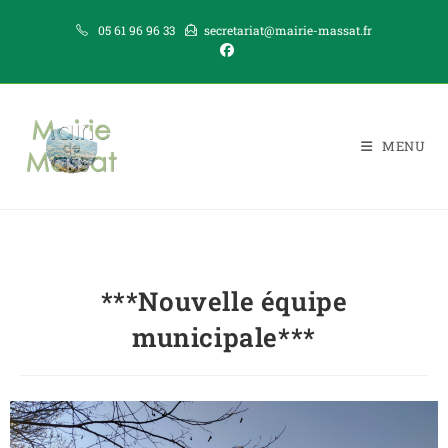
05 61 96 96 33
secretariat@mairie-massat.fr
MENU
***Nouvelle équipe
municipale***